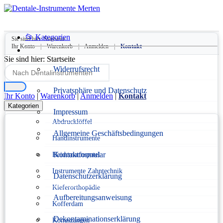
📂 Kategorien
Sie sind hier:
Startseite
Ihr Konto
|
Warenkorb
|
Anmelden
|
Kontakt
Sie sind hier:
Startseite
Widerrufsrecht
Privatsphäre und Datenschutz
Ihr Konto
|
Warenkorb
|
Anmelden
|
Kontakt
Kategorien
Impressum
Abdrucklöffel
Allgemeine Geschäftsbedingungen
Handinstrumente
Kontaktformular
Heidemannspatel
Instrumente Zahntechnik
Datenschutzerklärung
Kieferorthopädie
Aufbereitungsanweisung
Kofferdam
Dekontaminationserklärung
Konuszangen