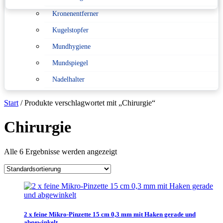
Kronenentferner
Konformitätserklärung nach
Medizinprodukterecht
Kugelstopfer
Mundhygiene
Sitemap
Mundspiegel
Verpackungsverordnung
Nadelhalter
Pinzetten
Start
/ Produkte verschlagwortet mit „Chirurgie“
Scaler
Chirurgie
Scheren
Schlüsselanhänger
Alle 6 Ergebnisse werden angezeigt
Sonden
Spritzen
Sterilisation
Tasterzirkel Messzirkel
2 x feine Mikro-Pinzette 15 cm 0,3 mm mit Haken gerade und
abgewinkelt