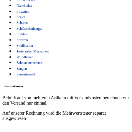
Wundhaken
Nadelhalter
Pinzetten
Zahnsteinentferner
Scaler
Zangen
Scheren
Schlüsselanhänger
Zementspatel
Sonden
Spritzen
Sterilisation
Tasterzirkel Messzirkel
Wundhaken
Zahnsteinentferner
Zangen
Zementspatel
Informationen
Beim Kauf von mehreren Artikeln mit Versandkosten berechnen wir
den Versand nur einmal.
Auf unserer Rechnung wird die Mehrwertsteuer separat
ausgewiesen