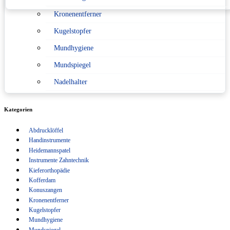
Kronenentferner
Konformitätserklärung nach Medizinprodukterecht
Kugelstopfer
Sitemap
Mundhygiene
Verpackungsverordnung
Mundspiegel
Nadelhalter
Pinzetten
Kategorien
Scaler
Abdrucklöffel
Scheren
Handinstrumente
Schlüsselanhänger
Heidemannspatel
Instrumente Zahntechnik
Sonden
Kieferorthopädie
Kofferdam
Spritzen
Konuszangen
Kronenentferner
Sterilisation
Kugelstopfer
Tasterzirkel Messzirkel
Mundhygiene
Mundspiegel