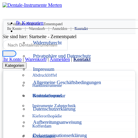
📂 Kategorien
Sie sind hier:
Startseite
-
Zementspatel
Ihr Konto
|
Warenkorb
|
Anmelden
|
Kontakt
Sie sind hier:
Startseite
-
Zementspatel
Widerrufsrecht
Privatsphäre und Datenschutz
Ihr Konto
|
Warenkorb
|
Anmelden
|
Kontakt
Kategorien
Impressum
Abdrucklöffel
Allgemeine Geschäftsbedingungen
Handinstrumente
Kontaktformular
Heidemannspatel
Instrumente Zahntechnik
Datenschutzerklärung
Kieferorthopädie
Aufbereitungsanweisung
Kofferdam
Dekontaminationserklärung
Konuszangen