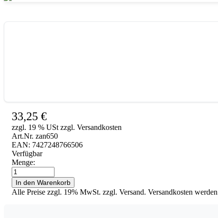
33,25
€
zzgl. 19 % USt zzgl. Versandkosten
Art.Nr. zan650
EAN: 7427248766506
Verfügbar
Menge:
How
Zange
In den Warenkorb
abgewinkelt
Alle Preise zzgl. 19% MwSt. zzgl. Versand. Versandkosten werden
Kieferorthopädie
Menge