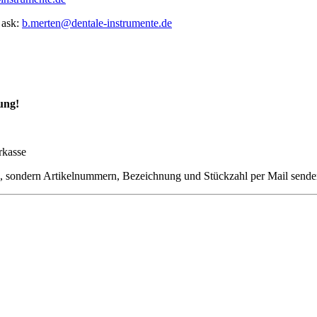
 ask:
b.merten@dentale-instrumente.de
ung!
rkasse
en, sondern Artikelnummern, Bezeichnung und Stückzahl per Mail sende