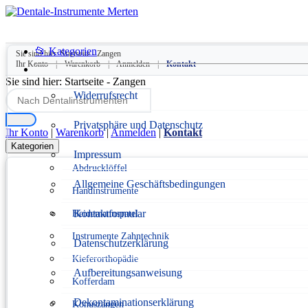
📂 Kategorien
Sie sind hier:
Startseite
-
Zangen
Ihr Konto
|
Warenkorb
|
Anmelden
|
Kontakt
Sie sind hier:
Startseite
-
Zangen
Widerrufsrecht
Privatsphäre und Datenschutz
Ihr Konto
|
Warenkorb
|
Anmelden
|
Kontakt
Kategorien
Impressum
Abdrucklöffel
Allgemeine Geschäftsbedingungen
Handinstrumente
Kontaktformular
Heidemannspatel
Instrumente Zahntechnik
Datenschutzerklärung
Kieferorthopädie
Aufbereitungsanweisung
Kofferdam
Dekontaminationserklärung
Konuszangen