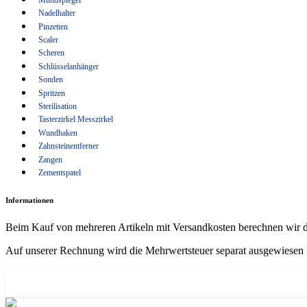
Wundhaken
Nadelhalter
Pinzetten
Zahnsteinentferner
Scaler
Zangen
Scheren
Schlüsselanhänger
Zementspatel
Sonden
Spritzen
Sterilisation
Tasterzirkel Messzirkel
Wundhaken
Zahnsteinentferner
Zangen
Zementspatel
Informationen
Beim Kauf von mehreren Artikeln mit Versandkosten berechnen wir d
Auf unserer Rechnung wird die Mehrwertsteuer separat ausgewiesen
How Zange abgewinkelt Kieferorthopädie