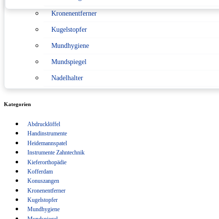
Kronenentferner
Konformitätserklärung nach Medizinprodukterecht
Kugelstopfer
Sitemap
Mundhygiene
Verpackungsverordnung
Mundspiegel
Nadelhalter
Pinzetten
Kategorien
Scaler
Abdrucklöffel
Scheren
Handinstrumente
Schlüsselanhänger
Heidemannspatel
Instrumente Zahntechnik
Sonden
Kieferorthopädie
Kofferdam
Spritzen
Konuszangen
Kronenentferner
Sterilisation
Kugelstopfer
Tasterzirkel Messzirkel
Mundhygiene
Mundspiegel