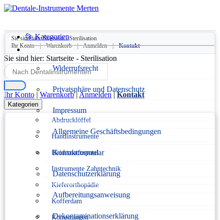
📂 Kategorien
Sie sind hier:
Startseite
-
Sterilisation
Ihr Konto
|
Warenkorb
|
Anmelden
|
Kontakt
Sie sind hier:
Startseite
-
Sterilisation
Widerrufsrecht
Privatsphäre und Datenschutz
Ihr Konto
|
Warenkorb
|
Anmelden
|
Kontakt
Kategorien
Impressum
Abdrucklöffel
Allgemeine Geschäftsbedingungen
Handinstrumente
Kontaktformular
Heidemannspatel
Instrumente Zahntechnik
Datenschutzerklärung
Kieferorthopädie
Aufbereitungsanweisung
Kofferdam
Dekontaminationserklärung
Konuszangen