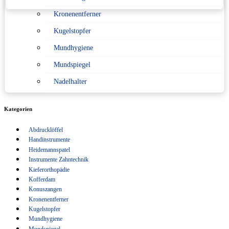
Kronenentferner
Konformitätserklärung nach
Medizinprodukterecht
Kugelstopfer
Mundhygiene
Sitemap
Mundspiegel
Verpackungsverordnung
Nadelhalter
Pinzetten
Kategorien
Scaler
Abdrucklöffel
Scheren
Handinstrumente
Schlüsselanhänger
Heidemannspatel
Instrumente Zahntechnik
Sonden
Kieferorthopädie
Kofferdam
Spritzen
Konuszangen
Kronenentferner
Sterilisation
Kugelstopfer
Tasterzirkel Messzirkel
Mundhygiene
Mundspiegel