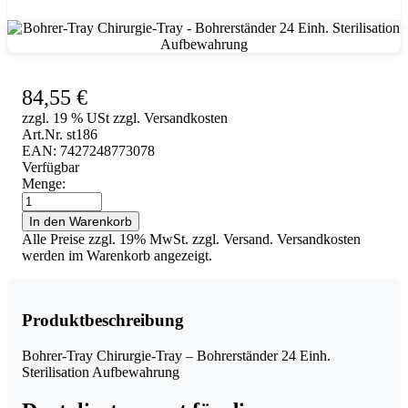
Bohrer-Tray Chirurgie-Tray - Bohrerständer 24 Einh. Sterilisation Aufbewahrung
84,55
€
zzgl. 19 % USt zzgl. Versandkosten
Art.Nr. st186
EAN: 7427248773078
Verfügbar
Menge:
Bohrer-
Tray
In den Warenkorb
Chirurgie-
Alle Preise zzgl. 19% MwSt. zzgl. Versand. Versandkosten
Tray
werden im Warenkorb angezeigt.
-
Bohrerständer
24
Einh.
Produktbeschreibung
Sterilisation
Aufbewahrung
Bohrer-Tray Chirurgie-Tray – Bohrerständer 24 Einh.
Menge
Sterilisation Aufbewahrung