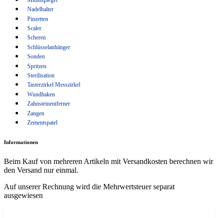
Wundhaken
Nadelhalter
Pinzetten
Zahnsteinentferner
Scaler
Zangen
Scheren
Schlüsselanhänger
Zementspatel
Sonden
Spritzen
Sterilisation
Tasterzirkel Messzirkel
Wundhaken
Zahnsteinentferner
Zangen
Zementspatel
Informationen
Beim Kauf von mehreren Artikeln mit Versandkosten berechnen wir
den Versand nur einmal.
Auf unserer Rechnung wird die Mehrwertsteuer separat
ausgewiesen