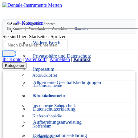
📂 Kategorien
Sie sind hier:
Startseite
-
Spritzen
Ihr Konto
|
Warenkorb
|
Anmelden
|
Kontakt
Sie sind hier:
Startseite
-
Spritzen
Widerrufsrecht
Privatsphäre und Datenschutz
Ihr Konto
|
Warenkorb
|
Anmelden
|
Kontakt
Kategorien
Impressum
Abdrucklöffel
Allgemeine Geschäftsbedingungen
Handinstrumente
Kontaktformular
Heidemannspatel
Instrumente Zahntechnik
Datenschutzerklärung
Kieferorthopädie
Aufbereitungsanweisung
Kofferdam
Dekontaminationserklärung
Konuszangen