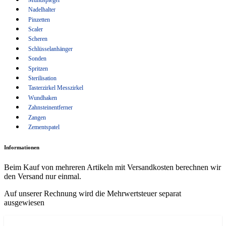
Wundhaken
Nadelhalter
Pinzetten
Zahnsteinentferner
Scaler
Zangen
Scheren
Schlüsselanhänger
Zementspatel
Sonden
Spritzen
Sterilisation
Tasterzirkel Messzirkel
Wundhaken
Zahnsteinentferner
Zangen
Zementspatel
Informationen
Beim Kauf von mehreren Artikeln mit Versandkosten berechnen wir
den Versand nur einmal.
Auf unserer Rechnung wird die Mehrwertsteuer separat
ausgewiesen