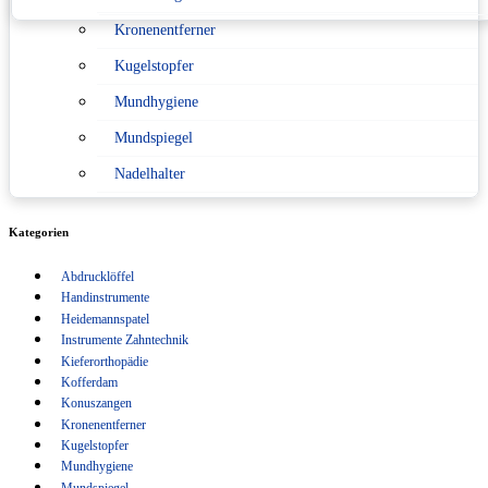
Kronenentferner
Konformitätserklärung nach Medizinprodukterecht
Kugelstopfer
Sitemap
Mundhygiene
Verpackungsverordnung
Mundspiegel
Nadelhalter
Pinzetten
Kategorien
Scaler
Abdrucklöffel
Scheren
Handinstrumente
Schlüsselanhänger
Heidemannspatel
Instrumente Zahntechnik
Sonden
Kieferorthopädie
Kofferdam
Spritzen
Konuszangen
Kronenentferner
Sterilisation
Kugelstopfer
Tasterzirkel Messzirkel
Mundhygiene
Mundspiegel