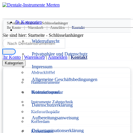
📂 Kategorien
Sie sind hier:
Startseite
-
Schlüsselanhänger
Ihr Konto
|
Warenkorb
|
Anmelden
|
Kontakt
Sie sind hier:
Startseite
-
Schlüsselanhänger
Widerrufsrecht
Privatsphäre und Datenschutz
Ihr Konto
|
Warenkorb
|
Anmelden
|
Kontakt
Kategorien
Impressum
Abdrucklöffel
Allgemeine Geschäftsbedingungen
Handinstrumente
Kontaktformular
Heidemannspatel
Instrumente Zahntechnik
Datenschutzerklärung
Kieferorthopädie
Aufbereitungsanweisung
Kofferdam
Dekontaminationserklärung
Konuszangen