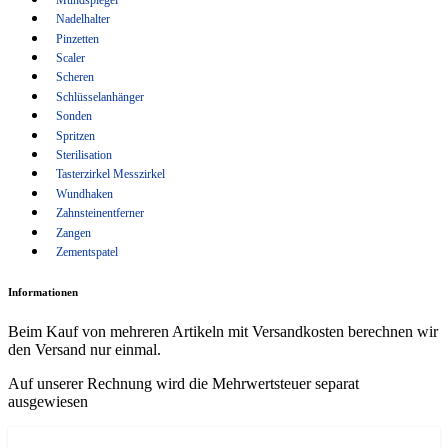
Wundhaken
Nadelhalter
Pinzetten
Zahnsteinentferner
Scaler
Zangen
Scheren
Schlüsselanhänger
Zementspatel
Sonden
Spritzen
Sterilisation
Tasterzirkel Messzirkel
Wundhaken
Zahnsteinentferner
Zangen
Zementspatel
Informationen
Beim Kauf von mehreren Artikeln mit Versandkosten berechnen wir
den Versand nur einmal.
Auf unserer Rechnung wird die Mehrwertsteuer separat
ausgewiesen