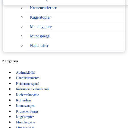
Kronenentferner
Konformitätserklärung nach Medizinprodukterecht
Kugelstopfer
Sitemap
Mundhygiene
Verpackungsverordnung
Mundspiegel
Nadelhalter
Pinzetten
Kategorien
Scaler
Abdrucklöffel
Scheren
Handinstrumente
Schlüsselanhänger
Heidemannspatel
Instrumente Zahntechnik
Sonden
Kieferorthopädie
Kofferdam
Spritzen
Konuszangen
Kronenentferner
Sterilisation
Kugelstopfer
Tasterzirkel Messzirkel
Mundhygiene
Mundspiegel