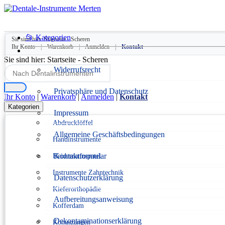
📂 Kategorien
Sie sind hier:
Startseite
-
Scheren
Ihr Konto
|
Warenkorb
|
Anmelden
|
Kontakt
Sie sind hier:
Startseite
-
Scheren
Widerrufsrecht
Privatsphäre und Datenschutz
Ihr Konto
|
Warenkorb
|
Anmelden
|
Kontakt
Kategorien
Impressum
Abdrucklöffel
Allgemeine Geschäftsbedingungen
Handinstrumente
Kontaktformular
Heidemannspatel
Instrumente Zahntechnik
Datenschutzerklärung
Kieferorthopädie
Aufbereitungsanweisung
Kofferdam
Dekontaminationserklärung
Konuszangen