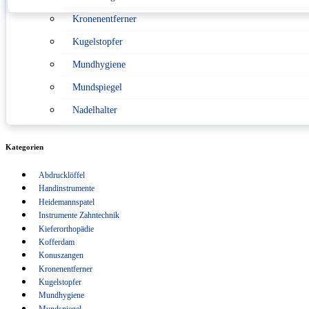
Kronenentferner
Konformitätserklärung nach Medizinprodukterecht
Kugelstopfer
Sitemap
Mundhygiene
Verpackungsverordnung
Mundspiegel
Nadelhalter
Pinzetten
Kategorien
Scaler
Abdrucklöffel
Scheren
Handinstrumente
Schlüsselanhänger
Heidemannspatel
Instrumente Zahntechnik
Sonden
Kieferorthopädie
Kofferdam
Spritzen
Konuszangen
Kronenentferner
Sterilisation
Kugelstopfer
Tasterzirkel Messzirkel
Mundhygiene
Mundspiegel