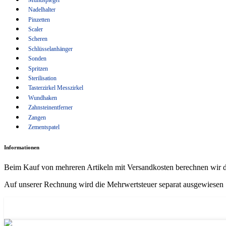
Wundhaken
Nadelhalter
Pinzetten
Zahnsteinentferner
Scaler
Zangen
Scheren
Schlüsselanhänger
Zementspatel
Sonden
Spritzen
Sterilisation
Tasterzirkel Messzirkel
Wundhaken
Zahnsteinentferner
Zangen
Zementspatel
Informationen
Beim Kauf von mehreren Artikeln mit Versandkosten berechnen wir d
Auf unserer Rechnung wird die Mehrwertsteuer separat ausgewiesen
Verbandschere Lister-Schere 14 cm +18 cm - Edelstahl