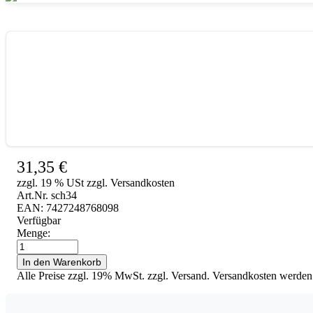
31,35
€
zzgl. 19 % USt zzgl. Versandkosten
Art.Nr. sch34
EAN: 7427248768098
Verfügbar
Menge:
Verbandschere
Lister-
In den Warenkorb
Schere
Alle Preise zzgl. 19% MwSt. zzgl. Versand. Versandkosten werden
14
cm
+18