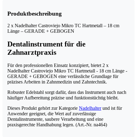
TC
Hartmetall
-
Produktbeschreibung
18
cm
2 x Nadelhalter Castroviejo Mikro TC Hartmetall – 18 cm
Länge
Länge – GERADE + GEBOGEN
-
GERADE
Dentalinstrument für die
+
GEBOGEN
Zahnarztpraxis
Menge
Für den professionellen Einsatz konzipiert, bietet 2 x
Nadelhalter Castroviejo Mikro TC Hartmetall - 18 cm Länge -
GERADE + GEBOGEN eine verlässliche Grundlage für
präzises Arbeiten in Zahnmedizin und Zahntechnik.
Robuster Edelstahl sorgt dafür, dass das Instrument auch nach
häufiger Aufbereitung präzise und funktionstüchtig bleibt.
Dieses Produkt gehört zur Kategorie
Nadelhalter
und ist für
Anwender geeignet, die Wert auf zuverlässige
Dentalinstrumente, saubere Verarbeitung und eine
praxisgerechte Handhabung legen. (Art.-Nr. na464)