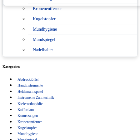
Kronenentferner
Konformitätserklärung nach Medizinprodukterecht
Kugelstopfer
Sitemap
Mundhygiene
Verpackungsverordnung
Mundspiegel
Nadelhalter
Pinzetten
Kategorien
Scaler
Abdrucklöffel
Scheren
Handinstrumente
Schlüsselanhänger
Heidemannspatel
Instrumente Zahntechnik
Sonden
Kieferorthopädie
Kofferdam
Spritzen
Konuszangen
Kronenentferner
Sterilisation
Kugelstopfer
Tasterzirkel Messzirkel
Mundhygiene
Mundspiegel