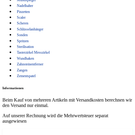
Wundhaken
Nadelhalter
Pinzetten
Zahnsteinentferner
Scaler
Zangen
Scheren
Schlüsselanhänger
Zementspatel
Sonden
Spritzen
Sterilisation
Tasterzirkel Messzirkel
Wundhaken
Zahnsteinentferner
Zangen
Zementspatel
Informationen
Beim Kauf von mehreren Artikeln mit Versandkosten berechnen wir
den Versand nur einmal.
Auf unserer Rechnung wird die Mehrwertsteuer separat
ausgewiesen