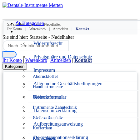
📂 Kategorien
Sie sind hier:
Startseite
-
Nadelhalter
Ihr Konto
|
Warenkorb
|
Anmelden
|
Kontakt
Sie sind hier:
Startseite
-
Nadelhalter
Widerrufsrecht
Privatsphäre und Datenschutz
Ihr Konto
|
Warenkorb
|
Anmelden
|
Kontakt
Kategorien
Impressum
Abdrucklöffel
Allgemeine Geschäftsbedingungen
Handinstrumente
Kontaktformular
Heidemannspatel
Instrumente Zahntechnik
Datenschutzerklärung
Kieferorthopädie
Aufbereitungsanweisung
Kofferdam
Dekontaminationserklärung
Konuszangen