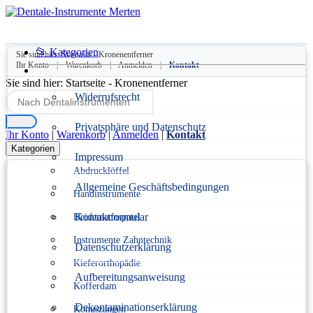
📂 Kategorien
Sie sind hier:
Startseite
-
Kronenentferner
Ihr Konto
|
Warenkorb
|
Anmelden
|
Kontakt
Sie sind hier:
Startseite
-
Kronenentferner
Widerrufsrecht
Privatsphäre und Datenschutz
Ihr Konto
|
Warenkorb
|
Anmelden
|
Kontakt
Kategorien
Impressum
Abdrucklöffel
Allgemeine Geschäftsbedingungen
Handinstrumente
Kontaktformular
Heidemannspatel
Instrumente Zahntechnik
Datenschutzerklärung
Kieferorthopädie
Aufbereitungsanweisung
Kofferdam
Dekontaminationserklärung
Konuszangen