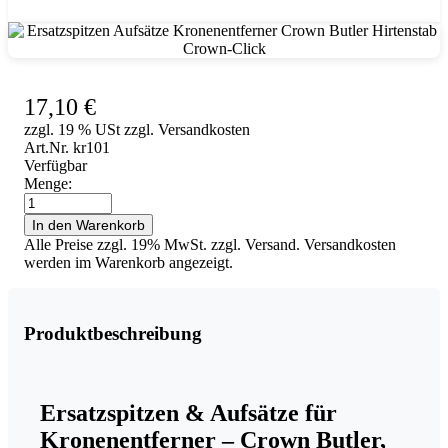
Ersatzspitzen Aufsätze Kronenentferner Crown Butler Hirtenstab Crown-Click
17,10
€
zzgl. 19 % USt zzgl. Versandkosten
Art.Nr. kr101
Verfügbar
Menge:
Ersatzspitzen
Aufsätze
In den Warenkorb
Kronenentferner
Alle Preise zzgl. 19% MwSt. zzgl. Versand. Versandkosten
Crown
werden im Warenkorb angezeigt.
Butler
Hirtenstab
Crown-
Click
Produktbeschreibung
Menge
Ersatzspitzen & Aufsätze für
Kronenentferner – Crown Butler,