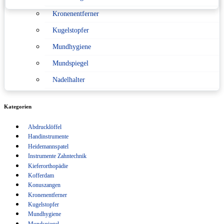
Kronenentferner
Konformitätserklärung nach
Medizinprodukterecht
Kugelstopfer
Mundhygiene
Sitemap
Mundspiegel
Verpackungsverordnung
Nadelhalter
Pinzetten
Kategorien
Scaler
Abdrucklöffel
Scheren
Handinstrumente
Schlüsselanhänger
Heidemannspatel
Instrumente Zahntechnik
Sonden
Kieferorthopädie
Kofferdam
Spritzen
Konuszangen
Kronenentferner
Sterilisation
Kugelstopfer
Tasterzirkel Messzirkel
Mundhygiene
Mundspiegel