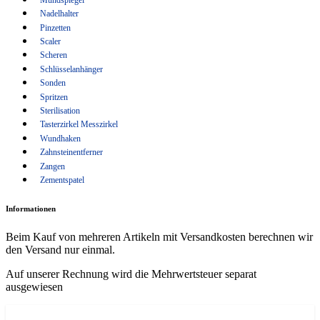
Wundhaken
Nadelhalter
Pinzetten
Zahnsteinentferner
Scaler
Zangen
Scheren
Schlüsselanhänger
Zementspatel
Sonden
Spritzen
Sterilisation
Tasterzirkel Messzirkel
Wundhaken
Zahnsteinentferner
Zangen
Zementspatel
Informationen
Beim Kauf von mehreren Artikeln mit Versandkosten berechnen wir
den Versand nur einmal.
Auf unserer Rechnung wird die Mehrwertsteuer separat
ausgewiesen