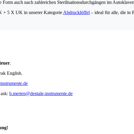
ine Form auch nach zahlreichen Sterilisationsdurchgängen im Autoklaven
K + 5 X UK in unserer Kategorie
Abdrucklöffel
– ideal für alle, die in
teuer
.
eak English.
instrumente.de
 ask:
b.merten@dentale-instrumente.de
ung!