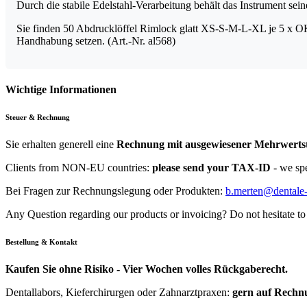
UK
Durch die stabile Edelstahl-Verarbeitung behält das Instrument se
Menge
Sie finden 50 Abdrucklöffel Rimlock glatt XS-S-M-L-XL je 5 x O
Handhabung setzen. (Art.-Nr. al568)
Wichtige Informationen
Steuer & Rechnung
Sie erhalten generell eine
Rechnung mit ausgewiesener Mehrwerts
Clients from NON-EU countries:
please send your TAX-ID
- we sp
Bei Fragen zur Rechnungslegung oder Produkten:
b.merten@dentale-
Any Question regarding our products or invoicing? Do not hesitate to
Bestellung & Kontakt
Kaufen Sie ohne Risiko - Vier Wochen volles Rückgaberecht.
Dentallabors, Kieferchirurgen oder Zahnarztpraxen:
gern auf Rechn