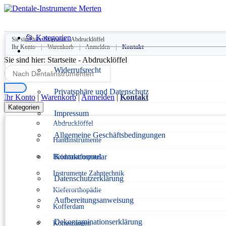
📂 Kategorien
Sie sind hier:
Startseite
-
Abdrucklöffel
Ihr Konto
|
Warenkorb
|
Anmelden
|
Kontakt
Sie sind hier:
Startseite
-
Abdrucklöffel
Widerrufsrecht
Privatsphäre und Datenschutz
Ihr Konto
|
Warenkorb
|
Anmelden
|
Kontakt
Kategorien
Impressum
Abdrucklöffel
Allgemeine Geschäftsbedingungen
Handinstrumente
Kontaktformular
Heidemannspatel
Instrumente Zahntechnik
Datenschutzerklärung
Kieferorthopädie
Aufbereitungsanweisung
Kofferdam
Dekontaminationserklärung
Konuszangen