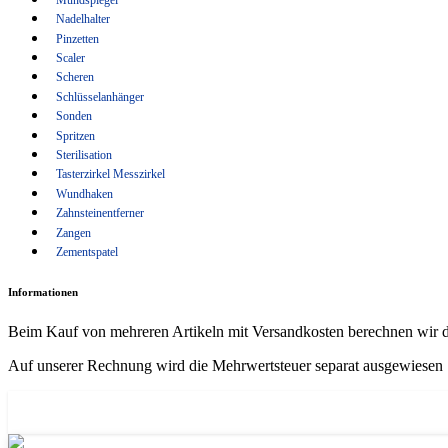
Wundhaken
Nadelhalter
Pinzetten
Zahnsteinentferner
Scaler
Zangen
Scheren
Schlüsselanhänger
Zementspatel
Sonden
Spritzen
Sterilisation
Tasterzirkel Messzirkel
Wundhaken
Zahnsteinentferner
Zangen
Zementspatel
Informationen
Beim Kauf von mehreren Artikeln mit Versandkosten berechnen wir d
Auf unserer Rechnung wird die Mehrwertsteuer separat ausgewiesen
50 Abdrucklöffel Rimlock glatt XS-S-M-L-XL je 5 x OK + 5 