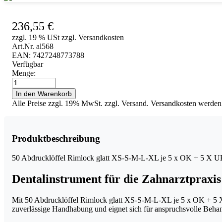
236,55
€
zzgl. 19 % USt zzgl. Versandkosten
Art.Nr. al568
EAN: 7427248773788
Verfügbar
Menge:
50
Abdrucklöffel
In den Warenkorb
Rimlock
Alle Preise zzgl. 19% MwSt. zzgl. Versand. Versandkosten werden
glatt
XS-
S-
M-
Produktbeschreibung
L-
XL
50 Abdrucklöffel Rimlock glatt XS-S-M-L-XL je 5 x OK + 5 X 
je
5
Dentalinstrument für die Zahnarztpraxis
x
OK
+
Mit 50 Abdrucklöffel Rimlock glatt XS-S-M-L-XL je 5 x OK + 5 X UK
5
zuverlässige Handhabung und eignet sich für anspruchsvolle Behan
X