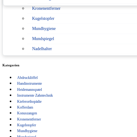
Kronenentferner
Konformitätserklärung nach Medizinprodukterecht
Kugelstopfer
Sitemap
Mundhygiene
Verpackungsverordnung
Mundspiegel
Nadelhalter
Pinzetten
Kategorien
Scaler
Abdrucklöffel
Scheren
Handinstrumente
Schlüsselanhänger
Heidemannspatel
Instrumente Zahntechnik
Sonden
Kieferorthopädie
Kofferdam
Spritzen
Konuszangen
Kronenentferner
Sterilisation
Kugelstopfer
Tasterzirkel Messzirkel
Mundhygiene
Mundspiegel