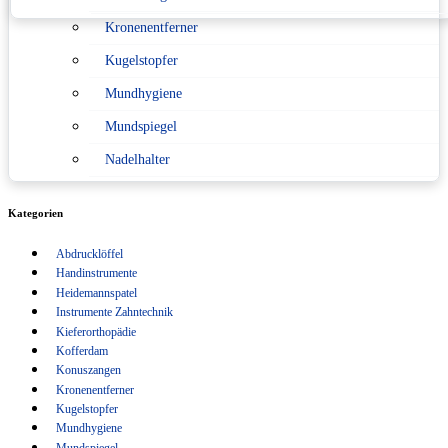
Kronenentferner
Konformitätserklärung nach Medizinprodukterecht
Kugelstopfer
Sitemap
Mundhygiene
Verpackungsverordnung
Mundspiegel
Nadelhalter
Pinzetten
Kategorien
Scaler
Abdrucklöffel
Scheren
Handinstrumente
Schlüsselanhänger
Heidemannspatel
Instrumente Zahntechnik
Sonden
Kieferorthopädie
Kofferdam
Spritzen
Konuszangen
Kronenentferner
Sterilisation
Kugelstopfer
Tasterzirkel Messzirkel
Mundhygiene
Mundspiegel