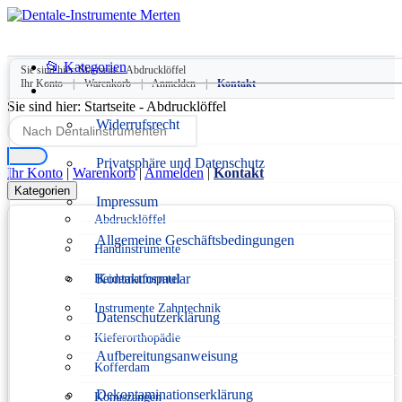
📂 Kategorien
Sie sind hier:
Startseite
-
Abdrucklöffel
Ihr Konto
|
Warenkorb
|
Anmelden
|
Kontakt
Sie sind hier:
Startseite
-
Abdrucklöffel
Widerrufsrecht
Privatsphäre und Datenschutz
Ihr Konto
|
Warenkorb
|
Anmelden
|
Kontakt
Kategorien
Impressum
Abdrucklöffel
Allgemeine Geschäftsbedingungen
Handinstrumente
Kontaktformular
Heidemannspatel
Instrumente Zahntechnik
Datenschutzerklärung
Kieferorthopädie
Aufbereitungsanweisung
Kofferdam
Dekontaminationserklärung
Konuszangen