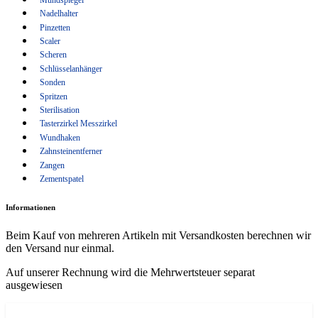
Wundhaken
Nadelhalter
Pinzetten
Zahnsteinentferner
Scaler
Zangen
Scheren
Schlüsselanhänger
Zementspatel
Sonden
Spritzen
Sterilisation
Tasterzirkel Messzirkel
Wundhaken
Zahnsteinentferner
Zangen
Zementspatel
Informationen
Beim Kauf von mehreren Artikeln mit Versandkosten berechnen wir
den Versand nur einmal.
Auf unserer Rechnung wird die Mehrwertsteuer separat
ausgewiesen