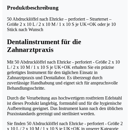
-
Größe
Produktbeschreibung
2
x
50 Abdrucklöffel nach Ehricke – perforiert – Strarterset –
10
Größe 2 x 10 L / 2 x 10 M / 1 x 10 S je UK+OK oder je 10
L
Stück nach Wunsch
/
2
Dentalinstrument für die
x
10
Zahnarztpraxis
M
/
Mit 50 Abdrucklöffel nach Ehricke - perforiert - Größe 2 x 10
1
L / 2 x 10 M / 1 x 10 S je UK+OK erhalten Sie ein präzise
x
gefertigtes Instrument für den täglichen Einsatz in
10
Zahnarztpraxis und Dentallabor. Es überzeugt durch
S
zuverlässige Handhabung und eignet sich für anspruchsvolle
je
Behandlungsschritte.
UK+OK
Menge
Durch die Verarbeitung aus hochwertigem rostfreiem Edelstahl
ist dieses Produkt langlebig, formstabil und für die hygienische
Aufbereitung geeignet. Das Instrument kann nach den üblichen
Praxisstandards gereinigt und sterilisiert werden.
Sie finden 50 Abdrucklöffel nach Ehricke - perforiert - Größe 2
x 10 L / 2 x 10 M / 1 x 10 S je UK+OK in unserer Kategorie