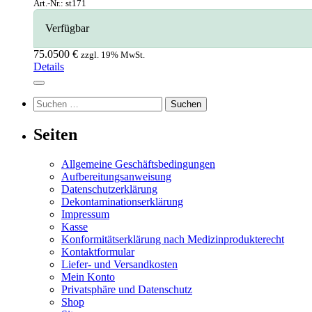
Art.-Nr.: st171
Wundhaken
Verfügbar
Zahnsteinentferner
Zangen
75.0500 €
zzgl. 19% MwSt.
Details
Zementspatel
Suchen
nach:
Seiten
Allgemeine Geschäftsbedingungen
Aufbereitungsanweisung
Datenschutzerklärung
Dekontaminationserklärung
Impressum
Kasse
Konformitätserklärung nach Medizinprodukterecht
Kontaktformular
Liefer- und Versandkosten
Mein Konto
Privatsphäre und Datenschutz
Shop