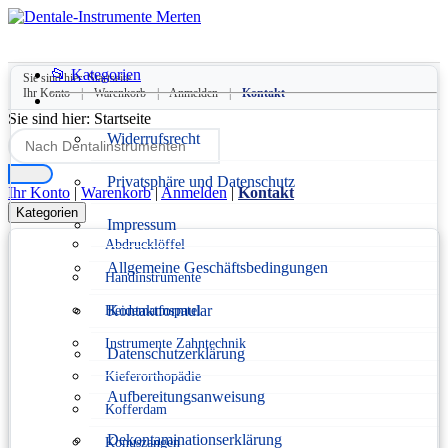
📂 Kategorien
Sie sind hier:
Startseite
Ihr Konto
|
Warenkorb
|
Anmelden
|
Kontakt
Sie sind hier:
Startseite
Widerrufsrecht
Privatsphäre und Datenschutz
Ihr Konto
|
Warenkorb
|
Anmelden
|
Kontakt
Kategorien
Impressum
Abdrucklöffel
Allgemeine Geschäftsbedingungen
Handinstrumente
Kontaktformular
Heidemannspatel
Instrumente Zahntechnik
Datenschutzerklärung
Kieferorthopädie
Aufbereitungsanweisung
Kofferdam
Dekontaminationserklärung
Konuszangen