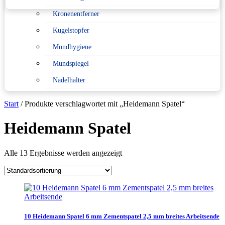
Kronenentferner
Konformitätserklärung nach
Medizinprodukterecht
Kugelstopfer
Mundhygiene
Sitemap
Mundspiegel
Verpackungsverordnung
Nadelhalter
Pinzetten
Start
/ Produkte verschlagwortet mit „Heidemann Spatel“
Scaler
Heidemann Spatel
Scheren
Schlüsselanhänger
Alle 13 Ergebnisse werden angezeigt
Sonden
Spritzen
Sterilisation
Tasterzirkel Messzirkel
10 Heidemann Spatel 6 mm Zementspatel 2,5 mm breites Arbeitsende